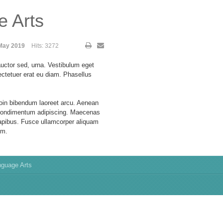
e Arts
May 2019
Hits: 3272
auctor sed, urna. Vestibulum eget
ectetuer erat eu diam. Phasellus
roin bibendum laoreet arcu. Aenean
h condimentum adipiscing. Maecenas
dapibus. Fusce ullamcorper aliquam
im.
nguage Arts