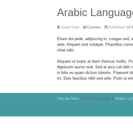
Arabic Languag
Super User
Courses
Published:
16 
Etiam dui pede, adipiscing in, congue sed, 
ante. Aliquam erat volutpat. Phasellus cons
vitae odio.
Aliquam ut turpis at diam rhoncus mollis. P
dignissim auctor erat. Sed at arcu vel nib
in felis eu quam dictum lobortis. Praesent 
mi. Duis faucibus nibh sed odio. Proin ut en
You are here:
Home
Courses
Arabic La